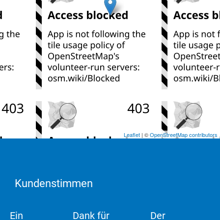
Leaflet
| ©
OpenStreetMap contributors
Kundenstimmen
Ein
Dank für
Der