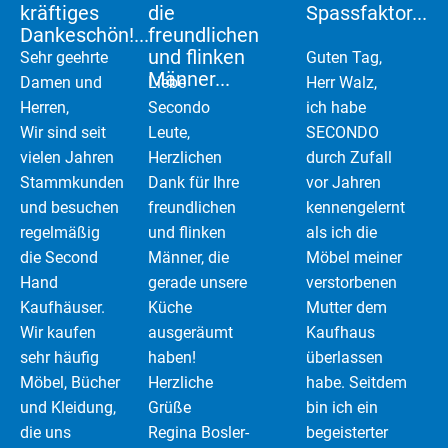
kräftiges
die
Spassfaktor...
Dankeschön!...
freundlichen
und flinken
Sehr geehrte
Guten Tag,
Männer...
Damen und
Liebe
Herr Walz,
Herren,
Secondo
ich habe
Wir sind seit
Leute,
SECONDO
vielen Jahren
Herzlichen
durch Zufall
Stammkunden
Dank für Ihre
vor Jahren
und besuchen
freundlichen
kennengelernt
regelmäßig
und flinken
als ich die
die Second
Männer, die
Möbel meiner
Hand
gerade unsere
verstorbenen
Kaufhäuser.
Küche
Mutter dem
Wir kaufen
ausgeräumt
Kaufhaus
sehr häufig
haben!
überlassen
Möbel, Bücher
Herzliche
habe. Seitdem
und Kleidung,
Grüße
bin ich ein
die uns
Regina Bosler-
begeisterter