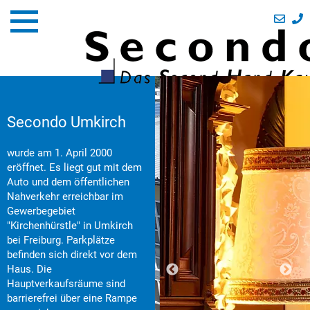
Secondo Umkirch
wurde am 1. April 2000
eröffnet. Es liegt gut mit dem
Auto und dem öffentlichen
Nahverkehr erreichbar im
Gewerbegebiet
"Kirchenhürstle" in Umkirch
bei Freiburg. Parkplätze
befinden sich direkt vor dem
Haus. Die
Hauptverkaufsräume sind
barrierefrei über eine Rampe